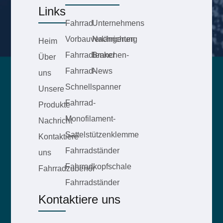
Links
Fahrrad
Unternehmens
Vorbauverlängerung
Nachrichten
Heim
Fahrradlenker
Branchen-
Über
Fahrrad-
News
uns
Schnellspanner
Unsere
Fahrrad-
Produkte
Monofilament-
Nachricht
Sattelstützenklemme
Kontaktiere
Fahrradständer
uns
Fahrradkopfschale
Fahrradzubehör
Fahrradständer
Kontaktiere uns