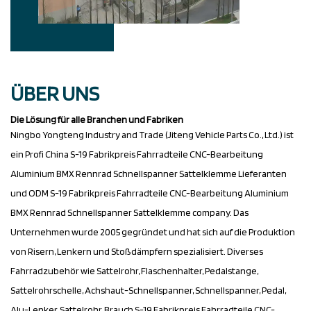
ÜBER UNS
Die Lösung für alle Branchen und Fabriken
Ningbo Yongteng Industry and Trade (Jiteng Vehicle Parts Co., Ltd.) ist
ein Profi
China S-19 Fabrikpreis Fahrradteile CNC-Bearbeitung
Aluminium BMX Rennrad Schnellspanner Sattelklemme Lieferanten
und
ODM S-19 Fabrikpreis Fahrradteile CNC-Bearbeitung Aluminium
BMX Rennrad Schnellspanner Sattelklemme company
. Das
Unternehmen wurde 2005 gegründet und hat sich auf die Produktion
von Risern, Lenkern und Stoßdämpfern spezialisiert. Diverses
Fahrradzubehör wie Sattelrohr, Flaschenhalter, Pedalstange,
Sattelrohrschelle, Achshaut-Schnellspanner, Schnellspanner, Pedal,
Alu-Lenker, Sattelrohr,
Brauch S-19 Fabrikpreis Fahrradteile CNC-