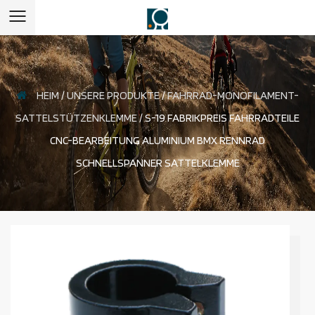
HEIM
/
UNSERE PRODUKTE
/
FAHRRAD-MONOFILAMENT-
SATTELSTÜTZENKLEMME
/
S-19 FABRIKPREIS FAHRRADTEILE
CNC-BEARBEITUNG ALUMINIUM BMX RENNRAD
SCHNELLSPANNER SATTELKLEMME