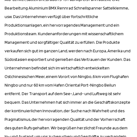
Bearbeitung Aluminium BMX Rennrad Schnellspanner Sattelklemme
,
usw. Das Unternehmen verfügt über fortschrittliche
Produktionsanlagen, ein hervorragendes Management und ein
Produktionsteam. Kundenanforderungen mit wissenschaftlichem
Management und sorgfältiger Qualität zu erfüllen. Die Produkte
verkaufen sich gut im ganzen Land, werden nach Europa, Amerika und
Südostasien exportiert und genießen das Vertrauen der Kunden. Das
Unternehmen befindet sich im wirtschaftlich entwickelten
Ostchinesischen Meer, einem Vorort von Ningbo, 6 km vom Flughafen
Ningbo und nur 60 km vom Hafen Oriental Port-Ningbo Beilun
entfernt. Der Transport auf dem See-, Land- und Luftweg ist sehr
bequem. Das Unternehmen hat sich immer an die Geschäftskonzepte
der kontinuierlichen Innovation, der Suche nach Wahrheit und des
Pragmatismus, der hervorragenden Qualität und der Vorherrschaft
des guten Rufs gehalten. Wir begrüßen herzlichst Freunde aus dem
In- und Ausland, um uns zu besuchen und Geschäfte zu verhandeln.