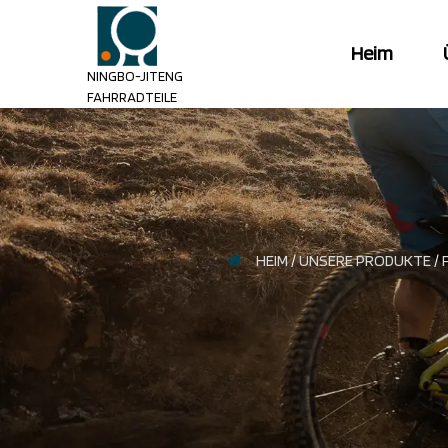
Heim
NINGBO-JITENG
FAHRRADTEILE
HEIM
/
UNSERE PRODUKTE
/