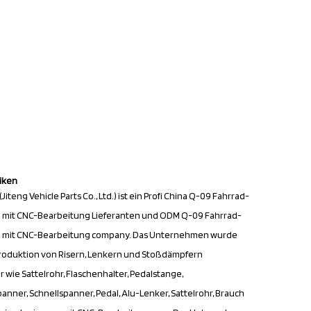
riken
eng Vehicle Parts Co., Ltd.) ist ein Profi
China Q-09 Fahrrad-
 mit CNC-Bearbeitung Lieferanten
und
ODM Q-09 Fahrrad-
g mit CNC-Bearbeitung company
. Das Unternehmen wurde
Produktion von Risern, Lenkern und Stoßdämpfern
 wie Sattelrohr, Flaschenhalter, Pedalstange,
anner, Schnellspanner, Pedal, Alu-Lenker, Sattelrohr,
Brauch