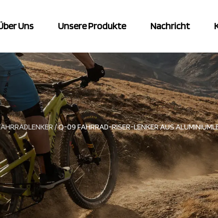
Über Uns
Unsere Produkte
Nachricht
FAHRRADLENKER
/
Q-09 FAHRRAD-RISER-LENKER AUS ALUMINIUML