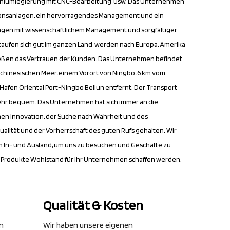
iniumlegierung mit CNC-Bearbeitung
, usw. Das Unternehmen
ktionsanlagen, ein hervorragendes Management und ein
en mit wissenschaftlichem Management und sorgfältiger
rkaufen sich gut im ganzen Land, werden nach Europa, Amerika
ießen das Vertrauen der Kunden. Das Unternehmen befindet
stchinesischen Meer, einem Vorort von Ningbo, 6 km vom
afen Oriental Port-Ningbo Beilun entfernt. Der Transport
sehr bequem. Das Unternehmen hat sich immer an die
hen Innovation, der Suche nach Wahrheit und des
lität und der Vorherrschaft des guten Rufs gehalten. Wir
 In- und Ausland, um uns zu besuchen und Geschäfte zu
e Produkte Wohlstand für Ihr Unternehmen schaffen werden.
Qualität & Kosten
gn
Wir haben unsere eigenen