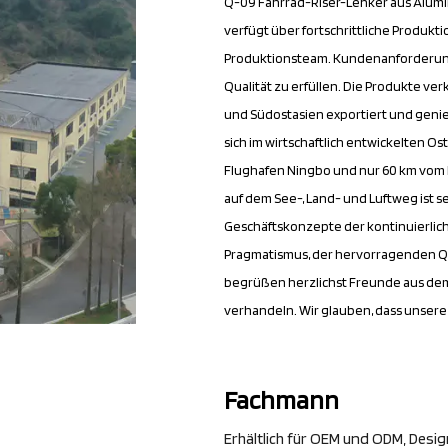
Q-09 Fahrrad-Riser-Lenker aus Alum
verfügt über fortschrittliche Produ
Produktionsteam. Kundenanforderung
Qualität zu erfüllen. Die Produkte ve
und Südostasien exportiert und gen
sich im wirtschaftlich entwickelten O
Flughafen Ningbo und nur 60 km vom H
auf dem See-, Land- und Luftweg ist 
Geschäftskonzepte der kontinuierlic
Pragmatismus, der hervorragenden Qua
begrüßen herzlichst Freunde aus dem
verhandeln. Wir glauben, dass unser
Fachmann
Erhältlich für OEM und ODM, Desi