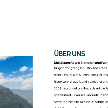
ÜBER UNS
Die Lösung für alle Branchen und Fab
Ningbo Yongteng Industry and Trade (Jit
Riser-Lenker aus Aluminiumlegierung
Riser-Lenker aus Aluminiumlegierun
2005 gegründet und hat sich auf die 
spezialisiert. Diverses Fahrradzubehör
Sattelrohrschelle, Achshaut-Schnellsp