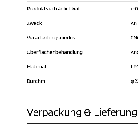
Produktverträglichkeit
/-0
Zweck
An 
Verarbeitungsmodus
CN
Oberflächenbehandlung
An
Material
LE
Durchm
φ2
Verpackung & Lieferung